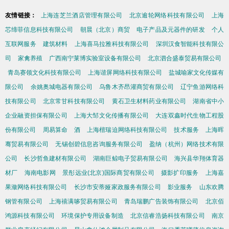
友情链接：
上海连芝兰酒店管理有限公司
北京逾轮网络科技有限公司
上海
芯缔菲信息科技有限公司
朝晨（北京）商贸
电子产品及元器件的研发
个人
互联网服务
建筑材料
上海喜马拉雅科技有限公司
深圳汉食智能科技有限公
司
家禽养殖
广西南宁莱博实验室设备有限公司
北京泗合盛泰贸易有限公司
青岛赛领文化科技有限公司
上海谐屏网络科技有限公司
盐城喻家文化传媒有
限公司
余姚奥城电器有限公司
乌鲁木齐昂灌商贸有限公司
辽宁鱼游网络科
技有限公司
北京常甘科技有限公司
黄石卫生材料药业有限公司
湖南省中小
企业融资担保有限公司
上海大邹文化传播有限公司
大连双鑫时代生物工程股
份有限公司
周易算命
酒
上海楷瑞迫网络科技有限公司
技术服务
上海晖
骞贸易有限公司
无锡创碧信息咨询服务有限公司
盈纳（杭州）网络技术有限
公司
长沙哲鱼建材有限公司
湖南巨鲸电子贸易有限公司
海兴县华翔体育器
材厂
海南电影网
景彤远业(北京)国际商贸有限公司
摄影扩印服务
上海嘉
果潋网络科技有限公司
长沙市安蒂娅家政服务有限公司
影业服务
山东欢腾
钢管有限公司
上海禧满哆贸易有限公司
青岛瑞鹏广告装饰有限公司
北京佰
鸿源科技有限公司
环境保护专用设备制造
北京信睿浩扬科技有限公司
南京