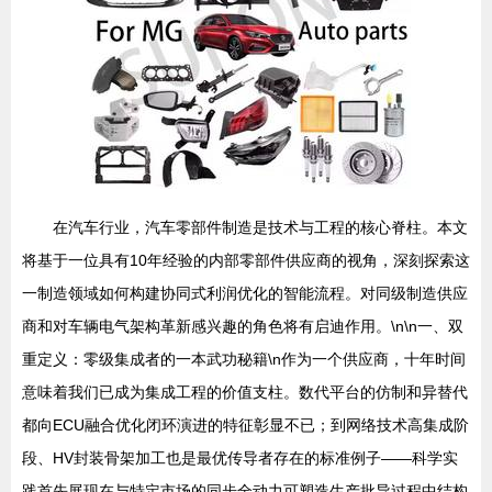
在汽车行业，汽车零部件制造是技术与工程的核心脊柱。本文
将基于一位具有10年经验的内部零部件供应商的视角，深刻探索这
一制造领域如何构建协同式利润优化的智能流程。对同级制造供应
商和对车辆电气架构革新感兴趣的角色将有启迪作用。\n\n一、双
重定义：零级集成者的一本武功秘籍\n作为一个供应商，十年时间
意味着我们已成为集成工程的价值支柱。数代平台的仿制和异替代
都向ECU融合优化闭环演进的特征彰显不已；到网络技术高集成阶
段、HV封装骨架加工也是最优传导者存在的标准例子——科学实
践首先展现在与特定市场的同步全动力可塑造生产批导过程中结构