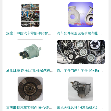
深度丨中国汽车零部件的智能制造，撑起汽车高端制造的一片天
汽车配件制造设备价格与批发性价比全解析 厂家选购与全套设备清单指南
液压脉搏 以液压“压强派尔福”（传感维度）来说出一句话“看到汽车车间中机油灯的灵方正确跟语境”
原厂零件与副厂零件 区别解析与更换选择指南
重庆顺特汽车零部件 匠心铸就品质，创新引领未来
东风天锦风神4H发动机机油冷却器芯带散热器座1012BF11-010 品质与价值的标杆