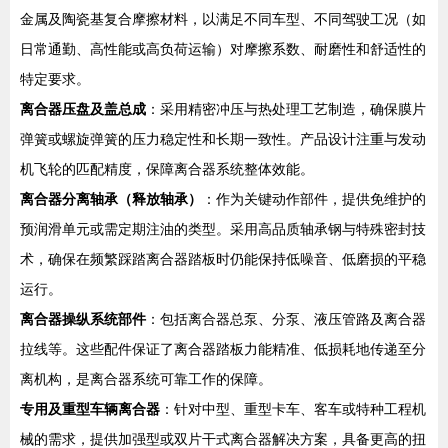
金属及陶瓷基复合摩擦材料，以满足不同车型、不同驾驶工况（如
日常通勤、高性能或高负荷运输）对摩擦系数、耐磨性和舒适性的
特定要求。
离合器压盘及盖总成
：采用精密冲压与热处理工艺制造，确保膜片
弹簧或螺旋弹簧的压力稳定性和长期一致性。产品设计注重与发动
机飞轮的匹配精度，保障离合器系统整体效能。
离合器分离轴承（释放轴承）
：作为关键动作部件，提供免维护的
预润滑单元或需定期注油的类型。采用高品质轴承钢与特殊密封技
术，确保在频繁踩踏离合器踏板时仍能保持低噪音、低磨损的平稳
运行。
离合器操纵系统部件
：包括离合器总泵、分泵、液压管路及离合器
拉线等。这些配件保证了离合器踏板力能精准、低损耗地传递至分
离机构，是离合器系统可靠工作的保障。
专用及重型车辆离合器
：针对中型、重型卡车、客车或特种工程机
械的需求，提供加强型或双片干式离合器解决方案，具备更高的扭